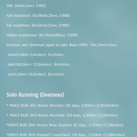
10K: 35min.12sec. (1987)
half marathon: 1hr.18min.23sec. (1988)
full marathon: 2hr.52min.27sec. (1990)
100km marathons: 9hr.16min.08sec. (1990)
Ironman race (Ironman Japan in Lake Biwa 1990) 11hr.23min.15sec.
swim(3.9km=2.4miles): 1hr.51min.
bike(180.2km= 112.6miles): 5hr.45min.
run(42.2km=26.2miles): 3hr.41min.
Solo Running (Overseas)
* PEACE RUN 2011 Across America: 138 days, 5285km (3,284.6miles)
* PEACE RUN 2013 Across Australia: 163 days, 5,205km (3,235miles)
*PEACE RUN 2014 Across New Zealand: 83 days, 2,797km (1,738miles)
*PEACE RUN 2016 Europe(7 countries): 110 days, 3,359km ((2,088miles)