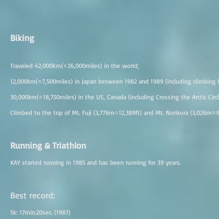
Biking
Traveled 42,000km(=26,000miles) in the world;
12,000km(=7,500miles) in Japan between 1982 and 1989 (including climbing M
30,000km(=18,750miles) in the US, Canada (including Crossing the Arctic Cir
Climbed to the top of Mt. Fuji (3,776m=12,389ft) and Mt. Norikura (3,026m=9
Running & Triathlon
KAY started running in 1985 and has been running for 39 years.
Best record:
5k: 17min.20sec. (1987)