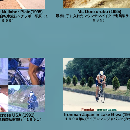
Mt. Donzurubo (1985)
 Nullabor Plain(1995)
最初に手に入れたマウンテンバイクで屯鶴峯ラ
自転車旅行〜ナラボー平原（１
９８５）
９９５）
Ironman Japan in Lake Biwa (19
cross USA (1991)
１９９０年のアイアンマンジャパンinび
単独自転車旅行（１９９１）