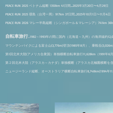
PEACE RUN 2025 ベトナム縦断 1350km 41日間....2025年3月20日〜4月29日
PEACE RUN 2025 環島（台湾一周）917km 37日間...2025年10月1日〜11月4日
PEACE RUN 2026 マレー半島縦断（シンガポール＆マレーシア）741km 36h日間
自転車旅行
…1982～1993年の間に国内（北海道～九州）の海岸線約12,
マウンテンバイクによる富士山(3,776m)登頂(1985年8月）、乗鞍岳(3,026m
第1回北米大陸(アメリカ合衆国）単独横断自転車旅行11,628km（1991年6月
第２回北米大陸（アラスカ～カナダ）単独横断（アラスカ北極圏横断を含む）自転車
ニュージーランド縦断、オーストラリア横断自転車旅行8,748km(1994年11月