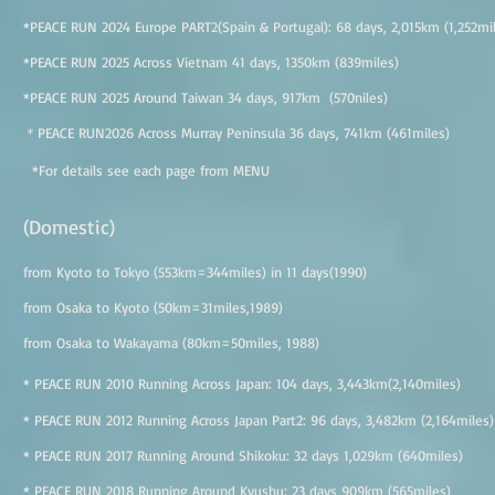
*PEACE RUN 2024 Europe PART2(Spain & Portugal): 68 days, 2,015km (1,252mi
*PEACE RUN 2025 Across Vietnam 41 days, 1350km (839miles)
*PEACE RUN 2025 Around Taiwan 34 days, 917km (570niles)
​＊PEACE RUN2026 Across Murray Peninsula 36 days, 741km (461miles)
*For details see each page from MENU
(Do
mestic)
from Kyoto to Tokyo (553km=344miles) in 11 days(1990)
from Osaka to Kyoto (50km=31miles,1989)
from Osaka to Wakayama (80km=50miles, 1988)
* PEACE RUN 2010 Running Across Japan: 104 days, 3,443km(2,140miles)
* PEACE RUN 2012 Running Across Japan Part2: 96 days, 3,482km (2,164miles)
* PEACE RUN 2017 Running Around Shikoku
:
32 days 1,
029km (640miles)
* PEACE RUN 2018
Running Around Kyushu: 23
days 9
09km
(565
miles)